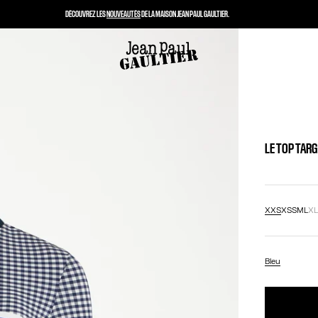
DÉCOUVREZ LES
NOUVEAUTÉS
DE LA MAISON JEAN PAUL GAULTIER.
LE TOP TAR
XXS
XS
S
M
L
X
Bleu