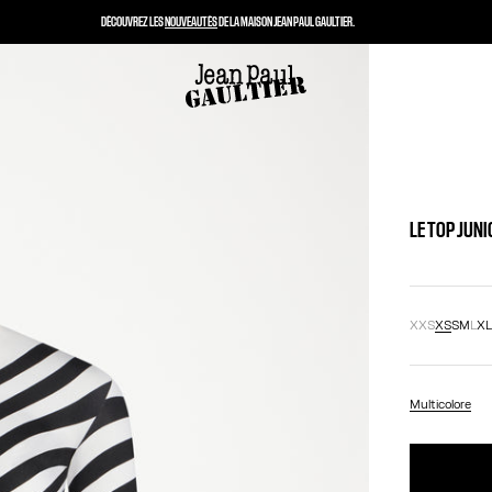
DÉCOUVREZ LES
NOUVEAUTÉS
DE LA MAISON JEAN PAUL GAULTIER.
LE TOP JUNI
XXS
XS
S
M
L
X
Multicolore