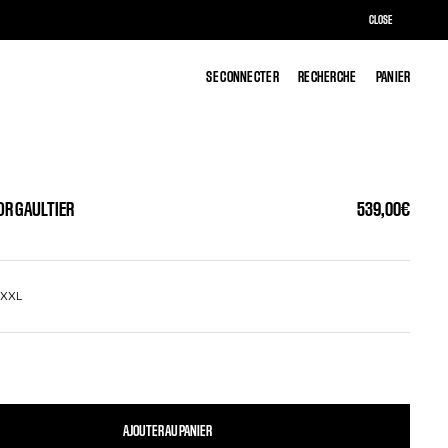
CLOSE
SE CONNECTER
SE CONNECTER
RECHERCHE
RECHERCHE
PANIER
PANIER
OR GAULTIER
539,00€
L
XXL
AJOUTER AU PANIER