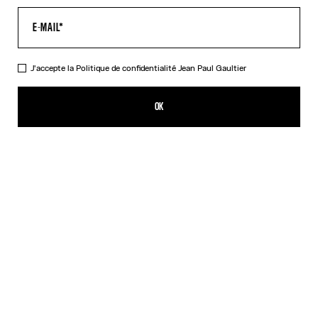
J'accepte la
Politique de confidentialité
Jean Paul Gaultier
Le Top Court Polka Dots
935,00€
OK
AJOUTER AU PANIER
Noir
DESCRIPTION
Top court en soie noire à pois blancs, avec armature flottante.
DÉTAILS DU PRODUIT
GUIDE DES TAILLES
EXPÉDITION ET RETOUR