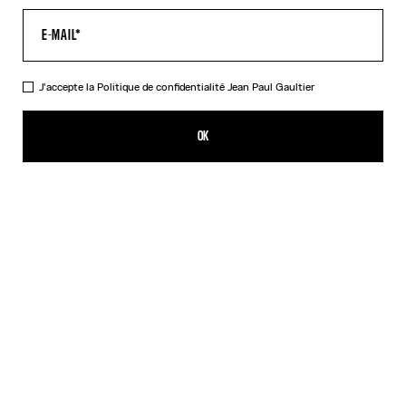
J'accepte la
Politique de confidentialité
Jean Paul Gaultier
Le T-Shirt Médaillon Beige
275,00€
OK
CRÉER UNE ALERTE
Beige
DESCRIPTION
T-shirt en coton côtelé beige imprimé « Médaillon ».
DÉTAILS DU PRODUIT
GUIDE DES TAILLES
EXPÉDITION ET RETOUR