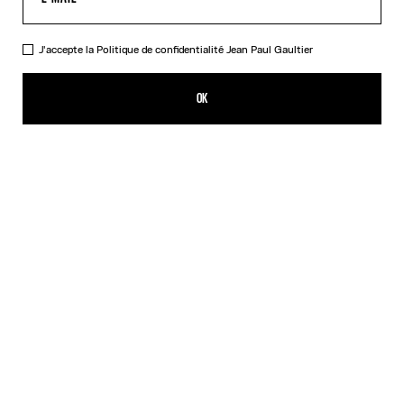
J'accepte la
Politique de confidentialité
Jean Paul Gaultier
Le T-Shirt à Patch Noir
209,00€
OK
CRÉER UNE ALERTE
Noir
DESCRIPTION
T-shirt court en coton noir avec patch Gaultier sous le col.
DÉTAILS DU PRODUIT
GUIDE DES TAILLES
EXPÉDITION ET RETOUR
Retours gratuits