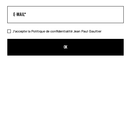
J'accepte la
Politique de confidentialité
Jean Paul Gaultier
Le Pantalon Spirale Bleu
539,00€
OK
CRÉER UNE ALERTE
Denim / Rouge
Noir
DESCRIPTION
Pantalon en tulle bleu imprimé « Spirale ».
DÉTAILS DU PRODUIT
GUIDE DES TAILLES
EXPÉDITION ET RETOUR