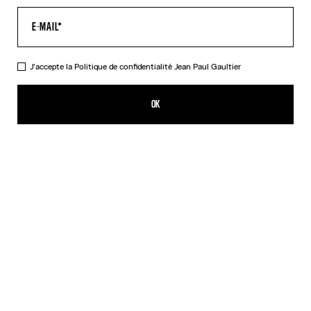
J'accepte la
Politique de confidentialité
Jean Paul Gaultier
Le Débardeur Target Orange
495,00€
OK
AJOUTER AU PANIER
Bleu
Orange
DESCRIPTION
Débardeur en jersey lycra orange et blanc imprimé « Target ».
DÉTAILS DU PRODUIT
GUIDE DES TAILLES
EXPÉDITION ET RETOUR