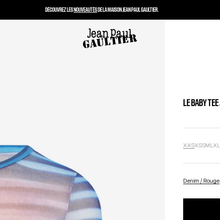
DÉCOUVREZ LES
NOUVEAUTÉS
DE LA MAISON JEAN PAUL GAULTIER.
LE BABY TEE
XXS
XS
S
M
L
X
Denim / Rouge