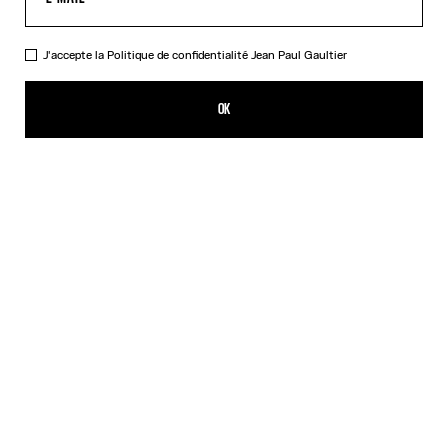
J'accepte la
Politique de confidentialité
Jean Paul Gaultier
La Serviette de Plage Marinière
209,00€
OK
CRÉER UNE ALERTE
Blanc
DESCRIPTION
Serviette de plage en jacquard coton motif Marinière.
DÉTAILS DU PRODUIT
GUIDE DES TAILLES
EXPÉDITION ET RETOUR
Retours gratuits