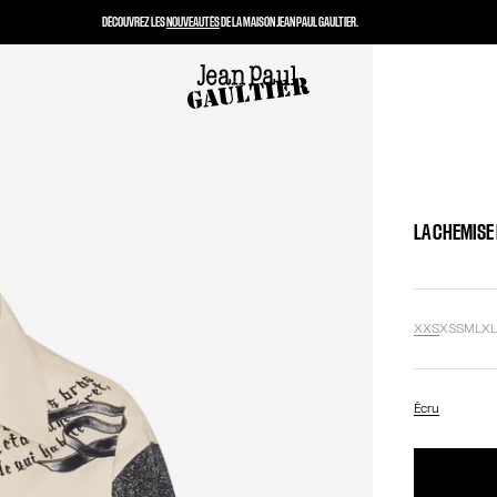
DÉCOUVREZ LES
NOUVEAUTÉS
DE LA MAISON JEAN PAUL GAULTIER.
LA CHEMISE
XXS
XS
S
M
L
X
Écru