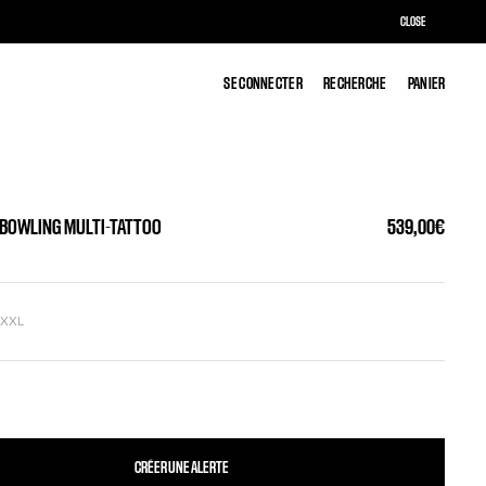
CLOSE
SE CONNECTER
SE CONNECTER
RECHERCHE
RECHERCHE
PANIER
PANIER
 BOWLING MULTI-TATTOO
539,00€
L
XXL
CRÉER UNE ALERTE