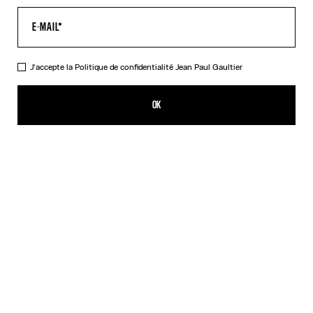
J'accepte la
Politique de confidentialité
Jean Paul Gaultier
La Brassière Target bleue
319,00€
OK
AJOUTER AU PANIER
Blanc
DESCRIPTION
Brassière en jersey lycra bleu et blanc imprimé « Target ».
DÉTAILS DU PRODUIT
GUIDE DES TAILLES
EXPÉDITION ET RETOUR