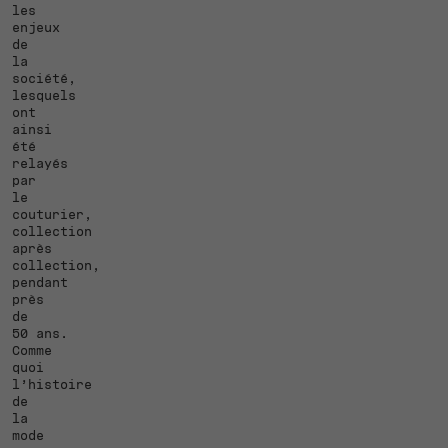
les
enjeux
de
la
société,
lesquels
ont
ainsi
été
relayés
par
le
couturier,
collection
après
collection,
pendant
près
de
50 ans.
Comme
quoi
l’histoire
de
la
mode