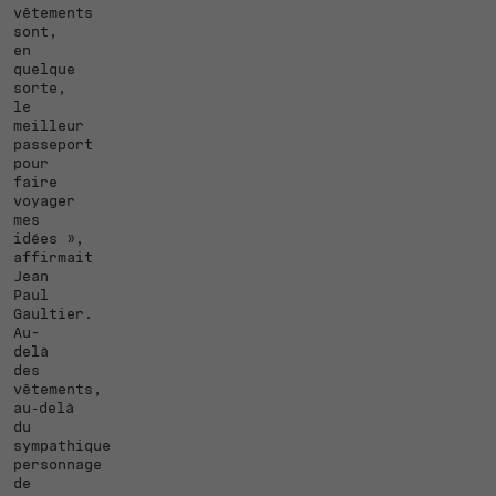
vêtements
sont,
en
quelque
sorte,
le
meilleur
passeport
pour
faire
voyager
mes
idées »,
affirmait
Jean
Paul
Gaultier.
Au-
delà
des
vêtements,
au‑delà
du
sympathique
personnage
de