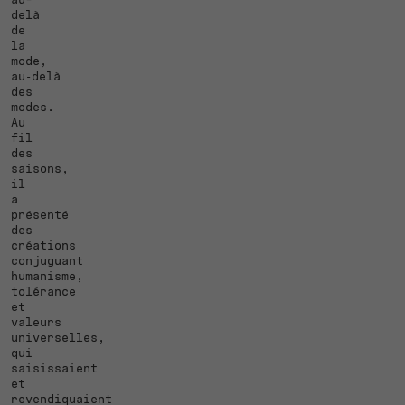
delà
de
la
mode,
au‑delà
des
modes.
Au
fil
des
saisons,
il
a
présenté
des
créations
conjuguant
humanisme,
tolérance
et
valeurs
universelles,
qui
saisissaient
et
revendiquaient