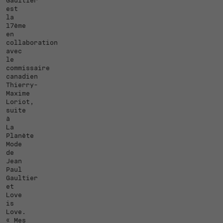
Gaultier
est
la
17ème
en
collaboration
avec
le
commissaire
canadien
Thierry-
Maxime
Loriot,
suite
à
La
Planète
Mode
de
Jean
Paul
Gaultier
et
Love
is
Love.
« Mes