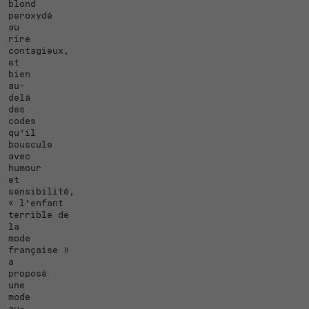
blond
peroxydé
au
rire
contagieux,
et
bien
au-
delà
des
codes
qu’il
bouscule
avec
humour
et
sensibilité,
« l’enfant
terrible de
la
mode
française »
a
proposé
une
mode
au-