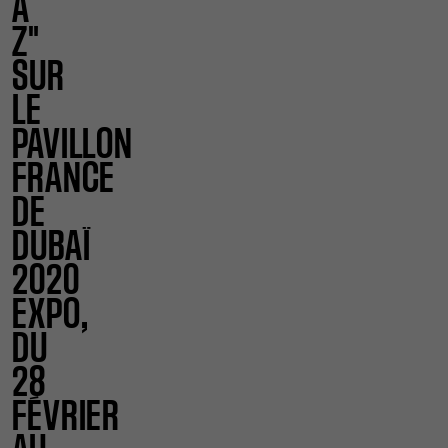
À
Z"
SUR
LE
PAVILLON
FRANCE
DE
DUBAÏ
2020
EXPO,
DU
28
FÉVRIER