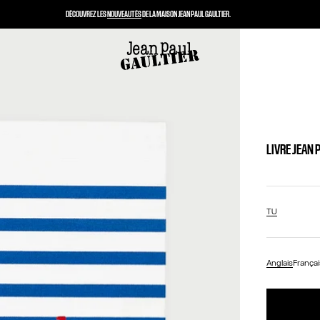
DÉCOUVREZ LES
NOUVEAUTÉS
DE LA MAISON JEAN PAUL GAULTIER.
LIVRE JEAN 
TU
Anglais
Françai