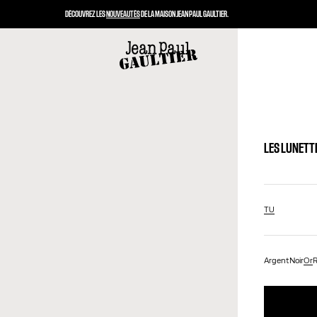
DÉCOUVREZ LES
NOUVEAUTÉS
DE LA MAISON JEAN PAUL GAULTIER.
LES LUNETTE
TU
Argent
Noir
Or