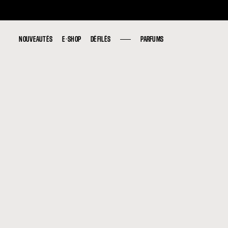
NOUVEAUTÉS
NOUVEAUTÉS
E-SHOP
E-SHOP
DÉFILÉS
DÉFILÉS
PARFUMS
PARFUMS