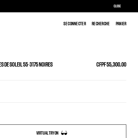
CLOSE
SE CONNECTER
SE CONNECTER
RECHERCHE
RECHERCHE
PANIER
PANIER
S DE SOLEIL 55-3175 NOIRES
CFPF 55,300.00
VIRTUAL TRY ON