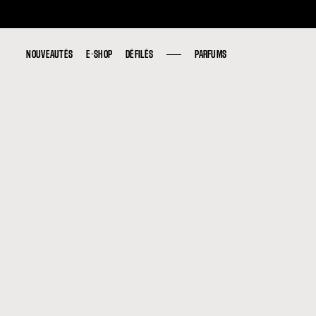
NOUVEAUTÉS
NOUVEAUTÉS
E-SHOP
E-SHOP
DÉFILÉS
DÉFILÉS
PARFUMS
PARFUMS