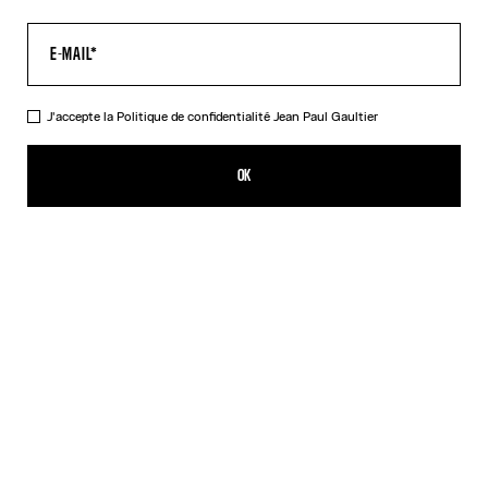
J'accepte la
Politique de confidentialité
Jean Paul Gaultier
Le Top Court Tattoo Marinière
CFPF 35,700.00
OK
CRÉER UNE ALERTE
Écru
DESCRIPTION
Top court en tulle écru imprimé « Tattoo Marinière ».
DÉTAILS DU PRODUIT
GUIDE DES TAILLES
EXPÉDITION ET RETOUR