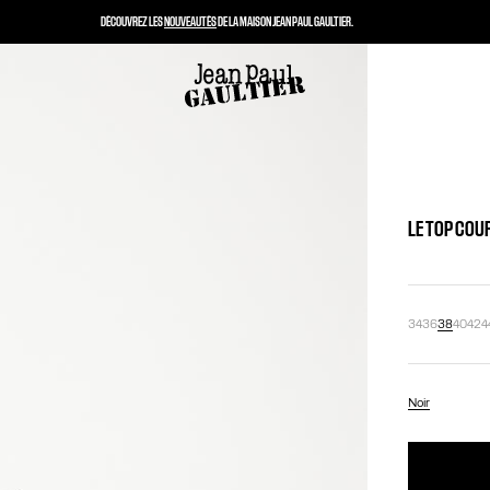
DÉCOUVREZ LES
NOUVEAUTÉS
DE LA MAISON JEAN PAUL GAULTIER.
LE TOP COU
34
36
38
40
42
4
Noir