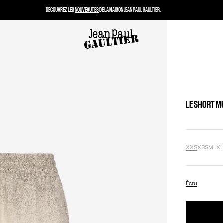
DÉCOUVREZ LES
NOUVEAUTÉS
DE LA MAISON JEAN PAUL GAULTIER.
LE SHORT M
XXS
XS
S
M
L
X
Écru