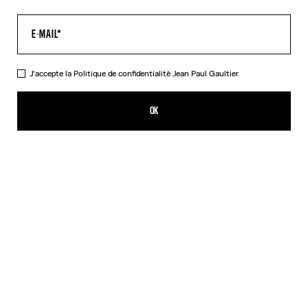
J'accepte la
Politique de confidentialité
Jean Paul Gaultier
Le Pantalon Spirale Noir
CFPF 60,200.00
OK
AJOUTER AU PANIER
Denim / Rouge
Noir
DESCRIPTION
Pantalon en tulle noir imprimé « Spirale ».
DÉTAILS DU PRODUIT
GUIDE DES TAILLES
EXPÉDITION ET RETOUR