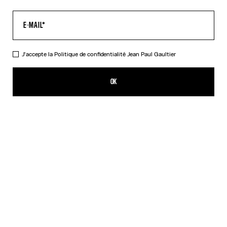
J'accepte la
Politique de confidentialité
Jean Paul Gaultier
Le Pantalon Spirale Bleu
CFPF 60,200.00
OK
CRÉER UNE ALERTE
Denim / Rouge
Noir
DESCRIPTION
Pantalon en tulle bleu imprimé « Spirale ».
DÉTAILS DU PRODUIT
GUIDE DES TAILLES
EXPÉDITION ET RETOUR