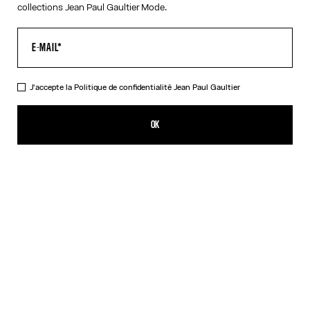
collections Jean Paul Gaultier Mode.
J'accepte la
Politique de confidentialité
Jean Paul Gaultier
Le Double Débardeur Drapé Rouge
CFPF 39,400.00
OK
CRÉER UNE ALERTE
Noir
Rouge
DESCRIPTION
Débardeur drapé en jersey rouge et écru avec boucle salopette
gravée Jean Paul Gaultier.
DÉTAILS DU PRODUIT
GUIDE DES TAILLES
EXPÉDITION ET RETOUR