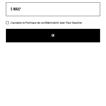
J'accepte la
Politique de confidentialité
Jean Paul Gaultier
La Jupe Longue Drapée Wood
490,00€
OK
AJOUTER AU PANIER
Noir
DESCRIPTION
Jupe longue drapée en tulle noir imprimé « Wood ».
DÉTAILS DU PRODUIT
GUIDE DES TAILLES
EXPÉDITION ET RETOUR