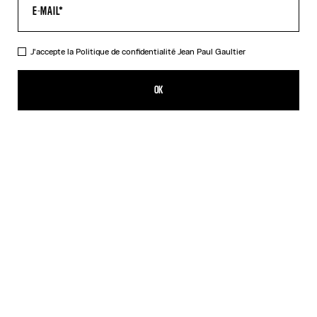
AIDE
MON COMPTE
FAQ
J'accepte la
Politique de confidentialité
Jean Paul Gaultier
LIVRAISONS ET RETOURS
CONDITIONS GÉNÉRALES DE VENTES
OK
CONDITIONS D'UTILISATION
POLITIQUE DE CONFIDENTIALITÉ
FORMULAIRE DE RÉTRACTATION
GESTION DES COOKIES
À PROPOS
COOKIES
ACCESSIBILITÉ
NOS ENGAGEMENTS
Facebook
Instagram
Youtube
Tik Tok