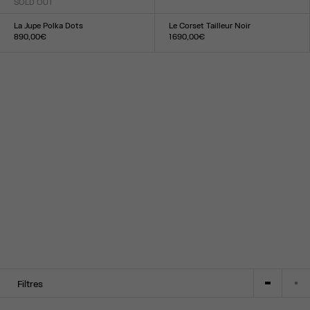
SOLD OUT
Taille :
Taille :
34
36
38
40
42
44
XS
S
M
L
XL
La Jupe Polka Dots
Le Corset Tailleur Noir
890,00€
1 690,00€
Taille :
Taille :
34
36
38
40
42
44
XXS
XS
S
M
L
XL
XXL
Filtres