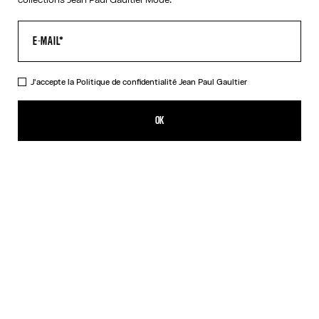
J'accepte la
Politique de confidentialité
Jean Paul Gaultier
Le Pantalon Chino
1 150,00€
OK
AJOUTER AU PANIER
Beige
DESCRIPTION
Pantalon chino en coton beige découpé sur les côtés et ceinture
bordeaux en cuir.
DÉTAILS DU PRODUIT
GUIDE DES TAILLES
EXPÉDITION ET RETOUR