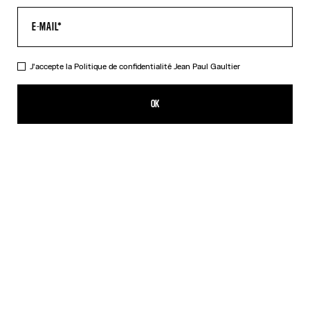
J'accepte la
Politique de confidentialité
Jean Paul Gaultier
Le T-Shirt Suck
250,00€
OK
CRÉER UNE ALERTE
Blanc
DESCRIPTION
T-shirt en coton blanc imprimé « Suck ».
DÉTAILS DU PRODUIT
GUIDE DES TAILLES
EXPÉDITION ET RETOUR