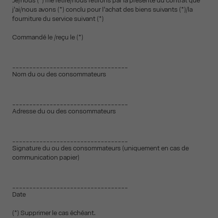
Je/nous (*) me retire/nous retirons par la présente du contrat que
j’ai/nous avons (*) conclu pour l’achat des biens suivants (*)/la
fourniture du service suivant (*)
Commandé le /reçu le (*)
__________________________________
Nom du ou des consommateurs
__________________________________
Adresse du ou des consommateurs
__________________________________
Signature du ou des consommateurs (uniquement en cas de
communication papier)
__________________________________
Date
(*) Supprimer le cas échéant.