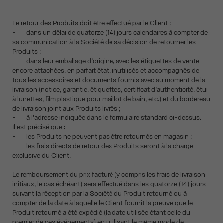
Le retour des Produits doit être effectué par le Client :
- dans un délai de quatorze (14) jours calendaires à compter de
sa communication à la Société de sa décision de retourner les
Produits ;
- dans leur emballage d’origine, avec les étiquettes de vente
encore attachées, en parfait état, inutilisés et accompagnés de
tous les accessoires et documents fournis avec au moment de la
livraison (notice, garantie, étiquettes, certificat d’authenticité, étui
à lunettes, film plastique pour maillot de bain, etc.) et du bordereau
de livraison joint aux Produits livrés ;
- à l’adresse indiquée dans le formulaire standard ci-dessus.
Il est précisé que :
- les Produits ne peuvent pas être retournés en magasin ;
- les frais directs de retour des Produits seront à la charge
exclusive du Client.
Le remboursement du prix facturé (y compris les frais de livraison
initiaux, le cas échéant) sera effectué dans les quatorze (14) jours
suivant la réception par la Société du Produit retourné ou à
compter de la date à laquelle le Client fournit la preuve que le
Produit retourné a été expédié (la date utilisée étant celle du
premier de ces événements) en utilisant le même mode de