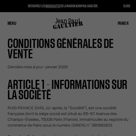
DÉCOUVREZ LES
NOUVEAUTÉS
DE LA MAISON JEAN PAUL GAULTIER.
CLOSE
MENU
FERMER
PANIER
PANIER
CONDITIONS GÉNÉRALES DE
VENTE
Dernière mise à jour : janvier 2026
ARTICLE 1 – INFORMATIONS SUR
LA SOCIÉTÉ
PUIG FRANCE SARL (ci-après, la “Société”), est une société
française dont le siège social est situé au 65-67 Avenue des
Champs-Élysées, 75008 Paris (France), immatriculée au registre du
commerce de Paris sous le numéro (SIREN) n° 380681833