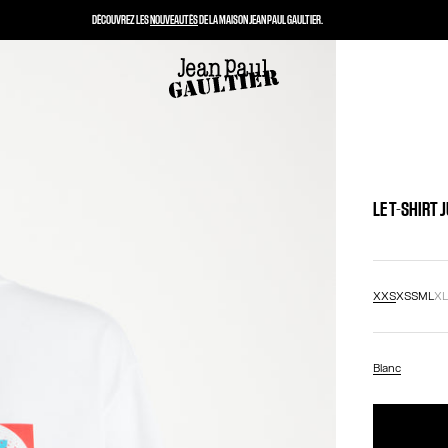
DÉCOUVREZ LES
NOUVEAUTÉS
DE LA MAISON JEAN PAUL GAULTIER.
LE T-SHIRT 
XXS
XS
S
M
L
X
Blanc