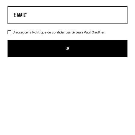
J'accepte la
Politique de confidentialité
Jean Paul Gaultier
Le Pantalon Spirale Noir
CHF 519.00
OK
AJOUTER AU PANIER
Denim / Rouge
Noir
DESCRIPTION
Pantalon en tulle noir imprimé « Spirale ».
DÉTAILS DU PRODUIT
GUIDE DES TAILLES
EXPÉDITION ET RETOUR