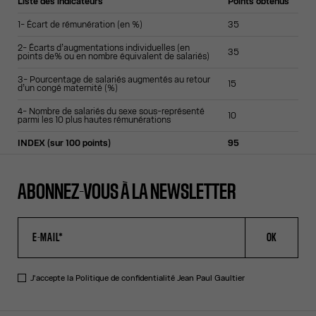
Liste des indicateurs
Points obtenus
1- Écart de rémunération (en %)
35
2- Écarts d’augmentations individuelles (en
35
points de% ou en nombre équivalent de salariés)
3- Pourcentage de salariés augmentés au retour
15
d’un congé maternité (%)
4- Nombre de salariés du sexe sous-représenté
10
parmi les 10 plus hautes rémunérations
INDEX (sur 100 points)
95
ABONNEZ-VOUS À LA NEWSLETTER
OK
J'accepte la
Politique de confidentialité
Jean Paul Gaultier