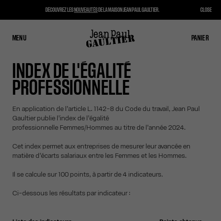
DÉCOUVREZ LES
NOUVEAUTÉS
DE LA MAISON JEAN PAUL GAULTIER.
CLOSE
MENU
FERMER
PANIER
PANIER
INDEX DE L'ÉGALITÉ
PROFESSIONNELLE
En application de l’article L. 1142-8 du Code du travail, Jean Paul
Gaultier publie l’index de l’égalité
professionnelle Femmes/Hommes au titre de l’année 2024.
Cet index permet aux entreprises de mesurer leur avancée en
matière d’écarts salariaux entre les Femmes et les Hommes.
Il se calcule sur 100 points, à partir de 4 indicateurs.
Ci-dessous les résultats par indicateur :