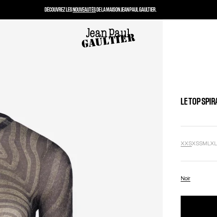
DÉCOUVREZ LES
NOUVEAUTÉS
DE LA MAISON JEAN PAUL GAULTIER.
LE TOP SPIR
XXS
XS
S
M
L
X
Noir