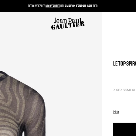
DÉCOUVREZ LES
NOUVEAUTÉS
DE LA MAISON JEAN PAUL GAULTIER.
LE TOP SPIR
XXS
XS
S
M
L
X
Noir