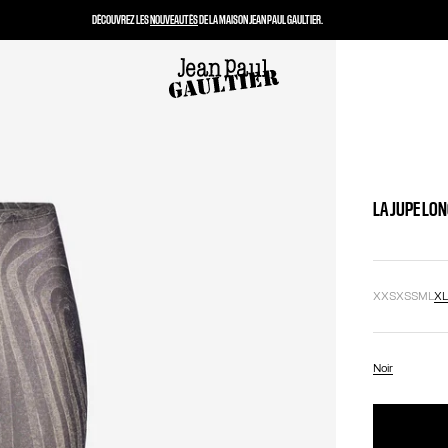
DÉCOUVREZ LES
NOUVEAUTÉS
DE LA MAISON JEAN PAUL GAULTIER.
LA JUPE LON
XXS
XS
S
M
L
X
Noir