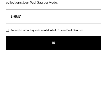
collections Jean Paul Gaultier Mode.
J'accepte la
Politique de confidentialité
Jean Paul Gaultier
Le Débardeur Tattoo Rose and Bird
490,00€
OK
CRÉER UNE ALERTE
Écru
DESCRIPTION
Débardeur en tulle écru imprimé « Tattoo Rose and Bird » et tulle
drapé sur le devant.
DÉTAILS DU PRODUIT
GUIDE DES TAILLES
EXPÉDITION ET RETOUR