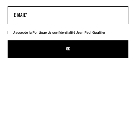
J'accepte la
Politique de confidentialité
Jean Paul Gaultier
Le Pantalon Tattoo Marinière
490,00€
OK
CRÉER UNE ALERTE
Écru
DESCRIPTION
Pantalon en tulle écru imprimé « Tattoo Marinière ».
DÉTAILS DU PRODUIT
GUIDE DES TAILLES
EXPÉDITION ET RETOUR