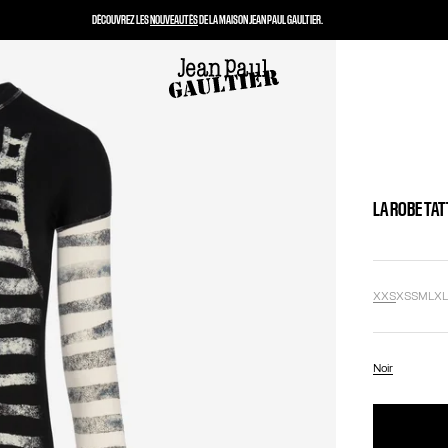
DÉCOUVREZ LES
NOUVEAUTÉS
DE LA MAISON JEAN PAUL GAULTIER.
LA ROBE TA
XXS
XS
S
M
L
X
Noir