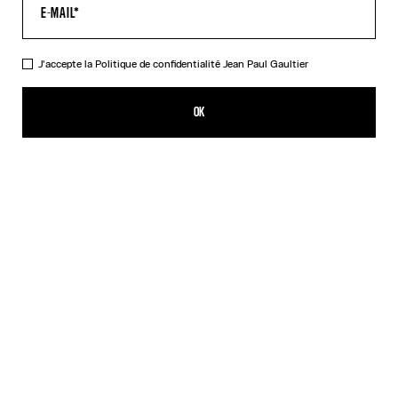
AIDE
MON COMPTE
FAQ
J'accepte la
Politique de confidentialité
Jean Paul Gaultier
LIVRAISONS ET RETOURS
CONDITIONS GÉNÉRALES DE VENTES
OK
CONDITIONS D'UTILISATION
POLITIQUE DE CONFIDENTIALITÉ
FORMULAIRE DE RÉTRACTATION
GESTION DES COOKIES
À PROPOS
COOKIES
ACCESSIBILITÉ
NOS ENGAGEMENTS
Facebook
Instagram
Youtube
Tik Tok