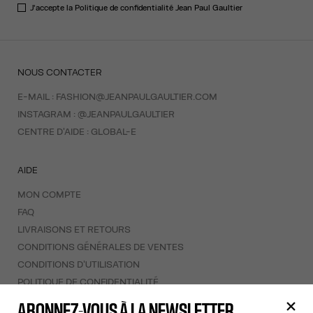
J'accepte la
Politique de confidentialité
Jean Paul Gaultier
NOUS CONTACTER
E-MAIL :
FASHION@JEANPAULGAULTIER.COM
INSTAGRAM :
@JEANPAULGAULTIER
CENTRE D'AIDE :
GLOBAL-E
AIDE
MON COMPTE
FAQ
LIVRAISONS ET RETOURS
CONDITIONS GÉNÉRALES DE VENTES
CONDITIONS D'UTILISATION
POLITIQUE DE CONFIDENTIALITÉ
FORMULAIRE DE RÉTRACTATION
ABONNEZ-VOUS À LA NEWSLETTER