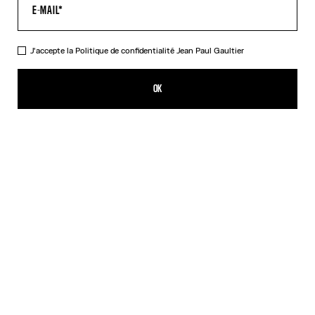
AIDE
MON COMPTE
FAQ
J'accepte la
Politique de confidentialité
Jean Paul Gaultier
LIVRAISONS ET RETOURS
CONDITIONS GÉNÉRALES DE VENTES
OK
CONDITIONS D'UTILISATION
POLITIQUE DE CONFIDENTIALITÉ
FORMULAIRE DE RÉTRACTATION
GESTION DES COOKIES
À PROPOS
COOKIES
ACCESSIBILITÉ
NOS ENGAGEMENTS
Facebook
Instagram
Youtube
Tik Tok