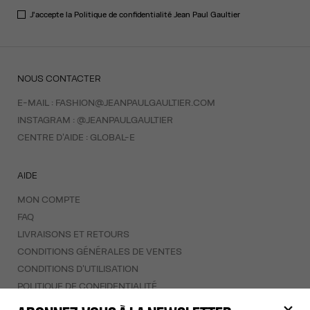
J'accepte la
Politique de confidentialité
Jean Paul Gaultier
NOUS CONTACTER
E-MAIL :
FASHION@JEANPAULGAULTIER.COM
INSTAGRAM :
@JEANPAULGAULTIER
CENTRE D'AIDE :
GLOBAL-E
AIDE
MON COMPTE
FAQ
LIVRAISONS ET RETOURS
CONDITIONS GÉNÉRALES DE VENTES
CONDITIONS D'UTILISATION
POLITIQUE DE CONFIDENTIALITÉ
FORMULAIRE DE RÉTRACTATION