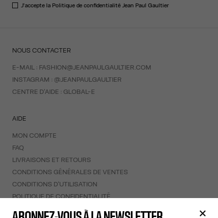
J'accepte la
Politique de confidentialité
Jean Paul Gaultier
NOUS CONTACTER
E-MAIL :
FASHION@JEANPAULGAULTIER.COM
INSTAGRAM :
@JEANPAULGAULTIER
CENTRE D'AIDE :
GLOBAL-E
AIDE
MON COMPTE
FAQ
LIVRAISONS ET RETOURS
CONDITIONS GÉNÉRALES DE VENTES
CONDITIONS D'UTILISATION
POLITIQUE DE CONFIDENTIALITÉ
FORMULAIRE DE RÉTRACTATION
ABONNEZ-VOUS À LA NEWSLETTER