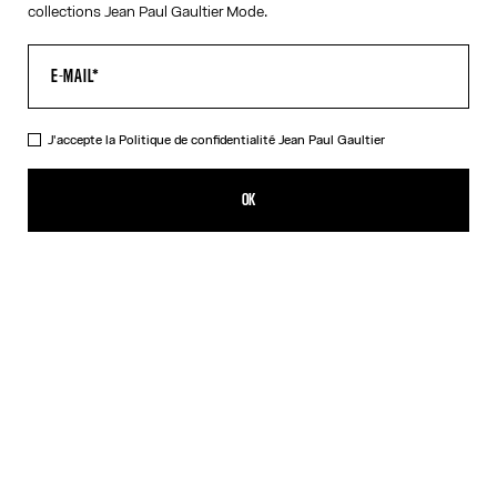
collections Jean Paul Gaultier Mode.
J'accepte la
Politique de confidentialité
Jean Paul Gaultier
Les Lunettes de soleil 56-5102 Argentées
490,00€
OK
CRÉER UNE ALERTE
Argent
Noir
Rose
DESCRIPTION
Collection EYEWEAR
Lunettes de soleil à monture ovale argentée avec détail métallique
en forme de sourcil au logo Jean Paul et Gaultier.
DÉTAILS DU PRODUIT
GUIDE DES TAILLES