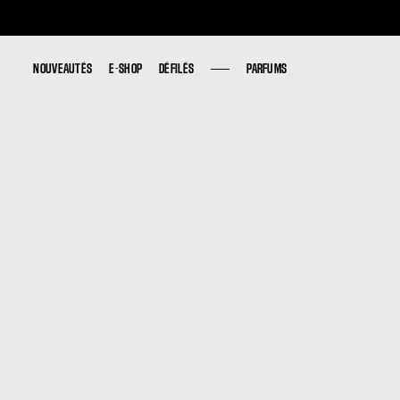
NOUVEAUTÉS
NOUVEAUTÉS
E-SHOP
E-SHOP
DÉFILÉS
DÉFILÉS
PARFUMS
PARFUMS