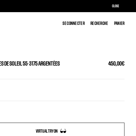
CLOSE
SE CONNECTER
SE CONNECTER
RECHERCHE
RECHERCHE
PANIER
PANIER
ES DE SOLEIL 55-3175 ARGENTÉES
450,00€
VIRTUAL TRY ON