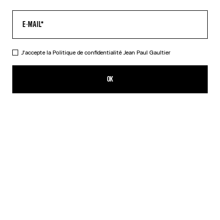
J'accepte la
Politique de confidentialité
Jean Paul Gaultier
Le Top Médaillon Kaki
350,00€
OK
CRÉER UNE ALERTE
Beige
Orange
DESCRIPTION
Top à manches longues en tulle kaki imprimé « Médaillon ».
DÉTAILS DU PRODUIT
GUIDE DES TAILLES
EXPÉDITION ET RETOUR