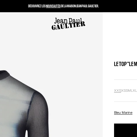
DÉCOUVREZ LES
NOUVEAUTÉS
DE LA MAISON JEAN PAUL GAULTIER.
LE TOP "LE 
XXS
XS
S
M
L
X
Bleu Marine