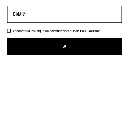
J'accepte la
Politique de confidentialité
Jean Paul Gaultier
Le T-Shirt Boxy Gaultier
390,00€
OK
CRÉER UNE ALERTE
Noir
DESCRIPTION
T-shirt en coton noir imprimé Jean Paul Gaultier.
DÉTAILS DU PRODUIT
GUIDE DES TAILLES
EXPÉDITION ET RETOUR