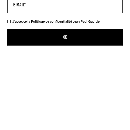
J'accepte la
Politique de confidentialité
Jean Paul Gaultier
Le Pull Bi-Matière Marinière
750,00€
OK
CRÉER UNE ALERTE
Blanc
DESCRIPTION
Pull en maille noire avec application en tulle noir et blanc imprimé
Marinière.
DÉTAILS DU PRODUIT
GUIDE DES TAILLES
EXPÉDITION ET RETOUR