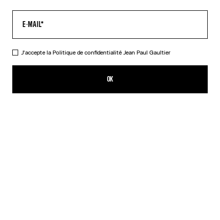
J'accepte la
Politique de confidentialité
Jean Paul Gaultier
Le Pantalon Air
520,00€
OK
AJOUTER AU PANIER
Denim / Rouge
DESCRIPTION
Pantalon en tulle bleu imprimé « Air ».
DÉTAILS DU PRODUIT
GUIDE DES TAILLES
EXPÉDITION ET RETOUR