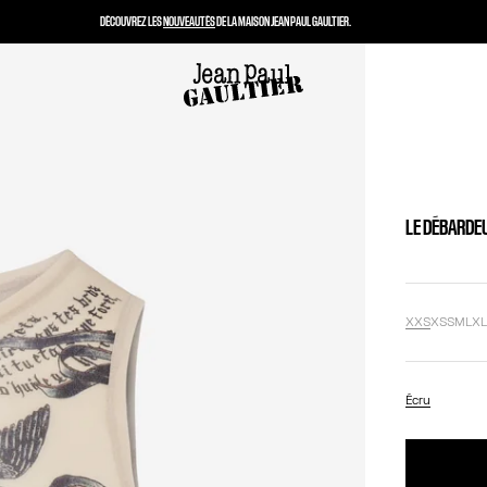
DÉCOUVREZ LES
NOUVEAUTÉS
DE LA MAISON JEAN PAUL GAULTIER.
LE DÉBARDE
XXS
XS
S
M
L
X
Écru