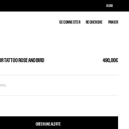
CLOSE
SE CONNECTER
SE CONNECTER
RECHERCHE
RECHERCHE
PANIER
PANIER
UR TATTOO ROSE AND BIRD
490,00€
L
XXL
CRÉER UNE ALERTE