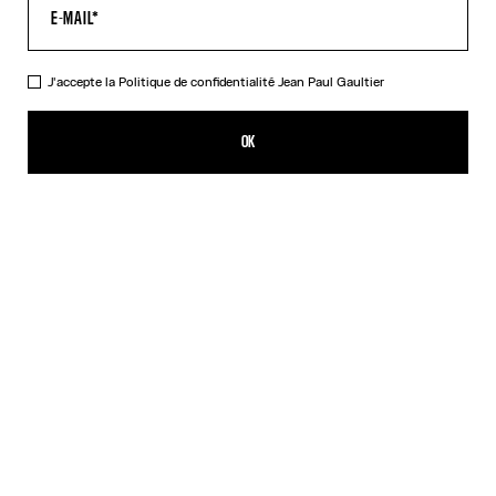
J'accepte la
Politique de confidentialité
Jean Paul Gaultier
La Veste Courte Conique Denim
590,00€
OK
AJOUTER AU PANIER
Bleu
DESCRIPTION
Veste courte en denim bleu avec détail surpiqûres lingeries
contrastées et étiquette Haute Jeanerie au dos.
DÉTAILS DU PRODUIT
GUIDE DES TAILLES
EXPÉDITION ET RETOUR