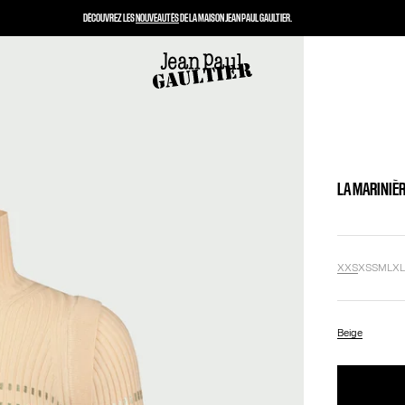
DÉCOUVREZ LES
NOUVEAUTÉS
DE LA MAISON JEAN PAUL GAULTIER.
LA MARINIÈR
XXS
XS
S
M
L
X
Beige